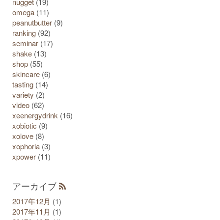
nugget
(19)
omega
(11)
peanutbutter
(9)
ranking
(92)
seminar
(17)
shake
(13)
shop
(55)
skincare
(6)
tasting
(14)
variety
(2)
video
(62)
xeenergydrink
(16)
xobiotic
(9)
xolove
(8)
xophoria
(3)
xpower
(11)
アーカイブ
2017年12月
(1)
2017年11月
(1)