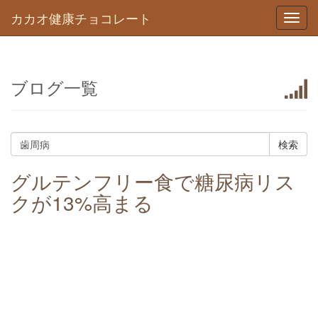
カカオ健康チョコレート
Toggl
navig
ブログ一覧
グルテンフリー食で糖尿病リス
クが13%高まる