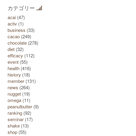
カテゴリー
acai
(47)
activ
(1)
business
(33)
cacao
(249)
chocolate
(278)
diet
(32)
efficacy
(112)
event
(55)
health
(416)
history
(18)
member
(131)
news
(264)
nugget
(19)
omega
(11)
peanutbutter
(9)
ranking
(92)
seminar
(17)
shake
(13)
shop
(55)